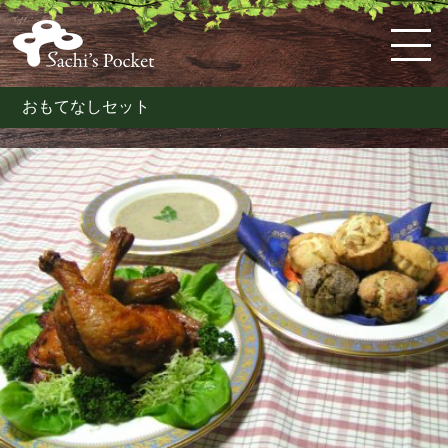
おもてなしセット
HOME
佐
ケ
体
料
お
お
お
購
特
会
知's
ー
に
理
弁
知
問
入
定
員
pocket
キ・
優
教
当・
ら
い
ガ
商
ロ
と
ス
し
室
オ
せ
合
イ
取
グ
は
コ
い
の
ー
わ
ド
引
イ
ー
お
案
ド
せ
法
ン
ン
惣
内
ブ
な
菜
ル
ど
こ
だ
わ
り
の
洋
菓
子