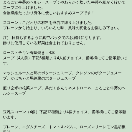
まるごと牛蒡のヘルシースープ：やわらかく炊いた牛蒡を細かく砕いて
スープに仕上げました。
食物繊維たっぷり身体に優しいおすすめスープです！
スコーン：こだわりの材料を豆乳で練り上げました。
プレーンから始まり、いろいろな味、風味の変化をお楽しみ下さい。
注）.日持ちするように真空パックでのお届けになります。
飾りに使用している野菜は含まれておりません。
ローストチキン香味焼き：4本
スープ（4人前）下記6種類より4人前チョイス、備考欄にてご指示願いま
す。
マッシュルームと茸のポタージュスープ、クレソンのポタージュスー
プ、かぼちゃと馬鈴薯のポタージュスープ
煎り玄米の根菜スープ、具だくさんミネストローネ、まるごと牛蒡のヘ
ルシースープ
豆乳スコーン（4個）下記12種類より4個チョイス、備考欄にてご指示願
います。
プレーン、エダムチーズ、トマト＆バジル、ローズマリーレモン黒胡椒