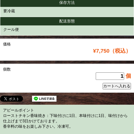
保存方法
要冷蔵
配送形態
クール便
価格
¥7,750（税込）
個数
個
アピールポイント
ローストチキン香味焼き：下味付けに1日、本味付けに1日、味付けから
仕上げまで3日かけております。
香辛料の味をお楽しみ下さい。冷凍可。