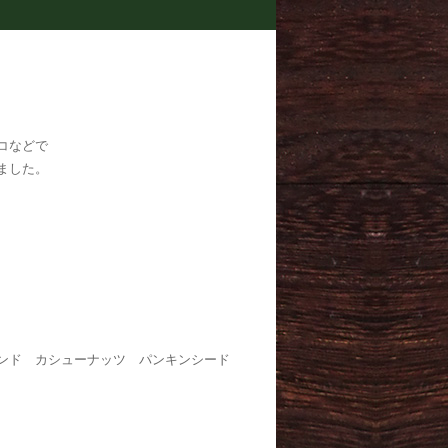
コなどで
ました。
ンド カシューナッツ パンキンシード