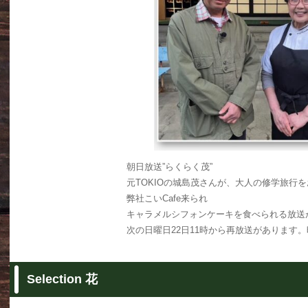
朝日放送”らくらく茂”
元TOKIOの城島茂さんが、大人の修学旅行
弊社こいCafe来られ
キャラメルシフォンケーキを食べられる放送
次の日曜日22日11時から再放送があります
Selection 花