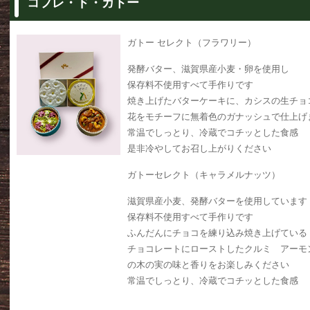
コフレ・ド・ガトー
ガトー セレクト（フラワリー）
発酵バター、滋賀県産小麦・卵を使用し
保存料不使用すべて手作りです
焼き上げたバターケーキに、カシスの生チョ
花をモチーフに無着色のガナッシュで仕上げ
常温でしっとり、冷蔵でコチッとした食感
是非冷やしてお召し上がりください
ガトーセレクト（キャラメルナッツ）
滋賀県産小麦、発酵バターを使用しています
保存料不使用すべて手作りです
ふんだんにチョコを練り込み焼き上げている
チョコレートにローストしたクルミ アーモ
の木の実の味と香りをお楽しみください
常温でしっとり、冷蔵でコチッとした食感