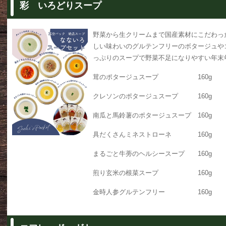
彩 いろどりスープ
野菜から生クリームまで国産素材にこだわっ
しい味わいのグルテンフリーのボタージュや
っぷりのスープで野菜不足になりやすい年末
茸のポタージュスープ 160g
クレソンのポタージュスープ 160g
南瓜と馬鈴薯のポタージュスープ 160g
具だくさんミネストローネ 160g
まるごと牛蒡のヘルシースープ 160g
煎り玄米の根菜スープ 160g
金時人参グルテンフリー 160g