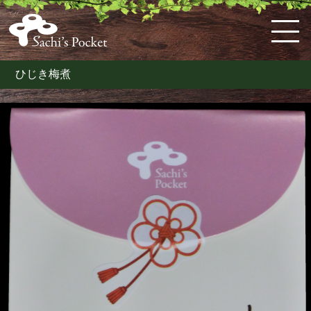
ひじき梅煮
HOME
佐
ケ
体
料
お
お
お
購
特
会
知's
ー
に
理
弁
知
問
入
定
員
pocket
キ・
優
教
当・
ら
い
ガ
商
ロ
と
ス
し
室
オ
せ
合
イ
取
グ
は
コ
い
の
ー
わ
ド
引
イ
ー
お
案
ド
せ
法
ン
ン
惣
内
ブ
な
菜
ル
ど
こ
だ
わ
り
の
洋
菓
子