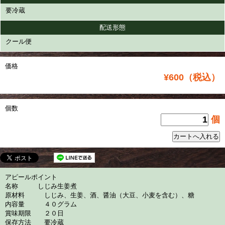
要冷蔵
配送形態
クール便
価格
¥600（税込）
個数
個
アピールポイント
名称 しじみ生姜煮
原材料 しじみ、生姜、酒、醤油（大豆、小麦を含む）、糖
内容量 ４０グラム
賞味期限 ２０日
保存方法 要冷蔵