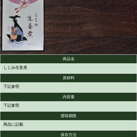
商品名
しじみ生姜煮
原材料
下記参照
内容量
下記参照
賞味期限
商品に記載
保存方法