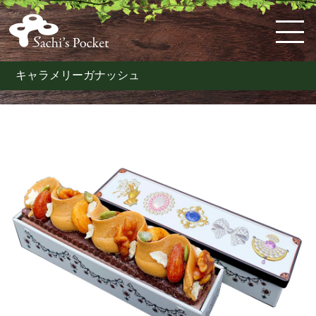
キャラメリーガナッシュ
HOME
佐
ケ
体
料
お
お
お
購
特
会
知's
ー
に
理
弁
知
問
入
定
員
pocket
キ・
優
教
当・
ら
い
ガ
商
ロ
と
ス
し
室
オ
せ
合
イ
取
グ
は
コ
い
の
ー
わ
ド
引
イ
ー
お
案
ド
せ
法
ン
ン
惣
内
ブ
な
菜
ル
ど
こ
だ
わ
り
の
洋
菓
子