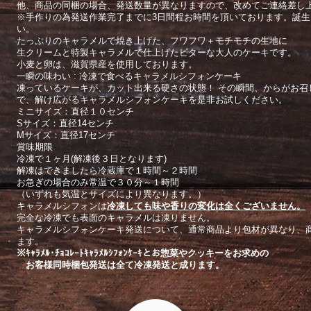
他、商品の同梱の場合、発送数量が異なりますので、改めてご連絡差し
※手作りの為発送作業完了までに3日間程お時間を頂いております。誕
い。
たっぷりのキャラメルで焼き上げた、フワフワ＋モチモチの生地に
生クリームと特製キャラメルで仕上げたビターな大人のケーキです。
小麦と卵は、滋賀県産を使用しております。
一瞬の味わい : 冷凍で食べるキャラメルシフォンケーキ
凍っているケーキが、カット出来る硬さの状態！ その瞬間、からがお
で、解け広がるキャラメルシフォンケーキを是非お試しください。
ミニサイズ：直径１０センチ
Sサイズ：直径14センチ
Mサイズ：直径17センチ
賞味期限
冷凍で１ヶ月(解凍後３日となります)
解凍はできましたら冷蔵庫で１時間～２時間
お急ぎの場合のみ常温で３０分～１時間
（いずれも気温とサイズにより異なります。）
キャラメルシフォンは
冷凍しても味や香りの変化は全くございません。
完全な冷凍でも表面のキャラメルは凍りません。
キャラメルシフォンケーキ発送について、通常商品より包材が異なり、
ます。
※ｷｬﾗﾒﾙ･ﾁｮｺﾚｰﾄｷｬﾗﾒﾙｼﾌｫﾝｹｰｷとお惣菜やクッキーをお求めの
お客様同時梱包発送は全て冷凍発送と成ります。