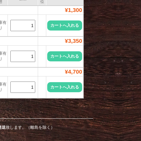
態
位
¥1,300
庫有
り
¥3,350
庫有
り
¥4,700
庫有
り
発送
致します。（離島を除く）