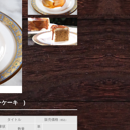
ケーキ )
タイトル
販売価格
（税込）
庫状
単
数量