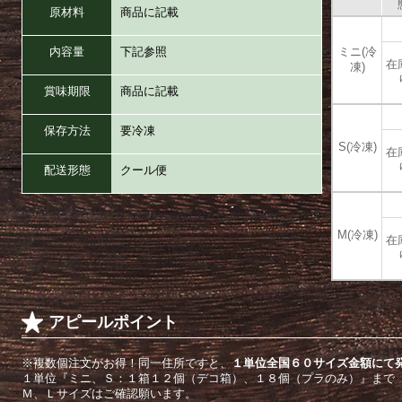
原材料
商品に記載
内容量
下記参照
ミニ(冷
在
凍)
賞味期限
商品に記載
保存方法
要冷凍
S(冷凍)
在
配送形態
クール便
M(冷凍)
在
アピールポイント
※複数個注文がお得！同一住所ですと、
１単位全国６０サイズ金額にて
１単位『ミニ、Ｓ：１箱１２個（デコ箱）、１８個（プラのみ）』まで
Ｍ、Ｌサイズはご確認願います。