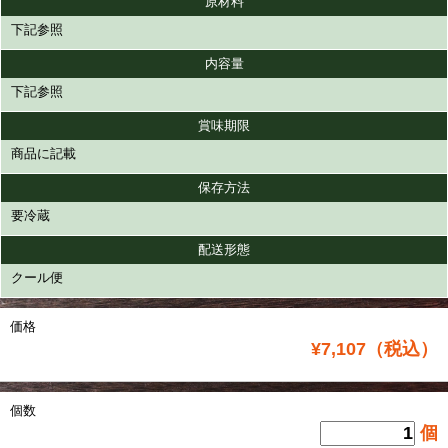
原材料
下記参照
内容量
下記参照
賞味期限
商品に記載
保存方法
要冷蔵
配送形態
クール便
価格
¥7,107（税込）
個数
個