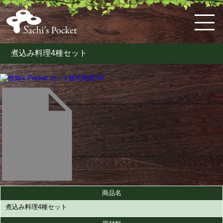
煮込み料理4種セット
HOME
佐
ケ
体
料
お
お
お
購
特
会
知's
ー
に
理
弁
知
問
入
定
員
pocket
キ・
優
教
当・
ら
い
ガ
商
ロ
と
ス
し
室
オ
せ
合
イ
取
グ
は
コ
い
の
ー
わ
ド
引
イ
ー
お
案
ド
せ
法
ン
ン
惣
内
ブ
な
菜
ル
ど
こ
だ
わ
り
の
商品名
洋
菓
煮込み料理4種セット
子