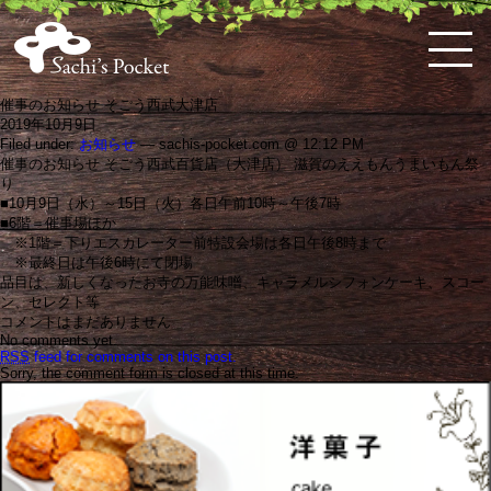
催事のお知らせ そごう西武大津店
2019年10月9日
Filed under:
お知らせ
— sachis-pocket.com @ 12:12 PM
HOME
佐
ケ
体
料
お
お
お
購
特
会
催事のお知らせ そごう西武百貨店（大津店） 滋賀のええもんうまいもん祭
知's
ー
に
理
弁
知
問
入
定
員
り
pocket
キ・
優
教
当・
ら
い
ガ
商
ロ
と
■10月9日（水）～15日（火）各日午前10時～午後7時
ス
し
室
オ
せ
合
イ
取
グ
は
■6階＝催事場ほか
コ
い
の
ー
わ
ド
引
イ
※1階＝下りエスカレーター前特設会場は各日午後8時まで
ー
お
案
ド
せ
法
ン
※最終日は午後6時にて閉場
ン
惣
内
ブ
品目は、新しくなったお寺の万能味噌、キャラメルシフォンケーキ、スコー
な
菜
ル
ン、セレクト等
ど
コメントはまだありません
こ
No comments yet.
だ
RSS
feed for comments on this post.
わ
Sorry, the comment form is closed at this time.
り
の
洋
菓
子