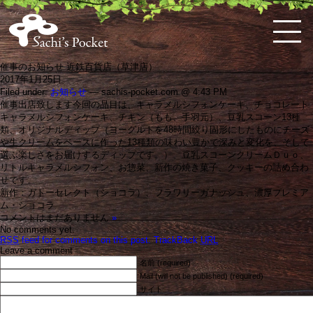
催事のお知らせ 近鉄百貨店（草津店）
2017年1月25日
Filed under:
お知らせ
— sachis-pocket.com @ 4:43 PM
HOME
佐
ケ
体
料
お
お
お
購
特
会
催事出店致します今回の品目は、キャラメルシフォンケーキ、チョコレート
知's
ー
に
理
弁
知
問
入
定
員
キャラメルシフォンケーキ、チキン（もも、手羽元）、豆乳スコーン13種
pocket
キ・
優
教
当・
ら
い
ガ
商
ロ
と
類、オリジナルディップ（ヨーグルトを48時間絞り固形にしたものにチーズ
ス
し
室
オ
せ
合
イ
取
グ
は
や生クリームをベースに作った13種類の味わい豊かで深みと変化を、そして
コ
い
の
ー
わ
ド
引
イ
選ぶ楽しさをお届けするディップです。）、豆乳スコーンクリームＤｕｏ、
ー
お
案
ド
せ
法
ン
リトルキャラメルシフォン、お惣菜、新作の焼き菓子、クッキーの詰め合わ
ン
惣
内
ブ
せです。
な
菜
ル
新作：ガトーセレクト（ショコラ）、フラワリーガナッシュ、濃厚プレミア
ど
ム・ショコラ
こ
コメントはまだありません
»
だ
No comments yet.
わ
RSS
feed for comments on this post.
TrackBack
URL
り
Leave a comment
の
名前 (required)
洋
Mail (will not be published) (required)
菓
サイト
子