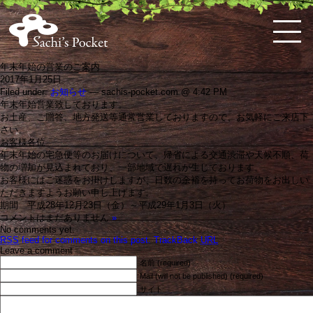
年末年始の営業のご案内
2017年1月25日
Filed under:
お知らせ
— sachis-pocket.com @ 4:42 PM
HOME
佐
ケ
体
料
お
お
お
購
特
会
年末年始営業致しております。
知's
ー
に
理
弁
知
問
入
定
員
お土産、ご贈答、地方発送等通常営業しておりますので、お気軽にご来店下
pocket
キ・
優
教
当・
ら
い
ガ
商
ロ
と
さい。
ス
し
室
オ
せ
合
イ
取
グ
は
お客様各位
コ
い
の
ー
わ
ド
引
イ
年末年始の宅急便等のお届けについて、帰省による交通渋滞や天候不順、荷
ー
お
案
ド
せ
法
ン
物の増加が見込まれており、一部地域で遅れが生じております。
ン
惣
内
ブ
お客様にはご迷惑をお掛けしますが、日数の余裕を持ってお荷物をお出しい
な
菜
ル
ただきますようお願い申し上げます。
ど
期間 平成28年12月23日（金）～平成29年1月3日（火）
こ
コメントはまだありません
»
だ
No comments yet.
わ
RSS
feed for comments on this post.
TrackBack
URL
り
Leave a comment
の
名前 (required)
洋
Mail (will not be published) (required)
菓
サイト
子