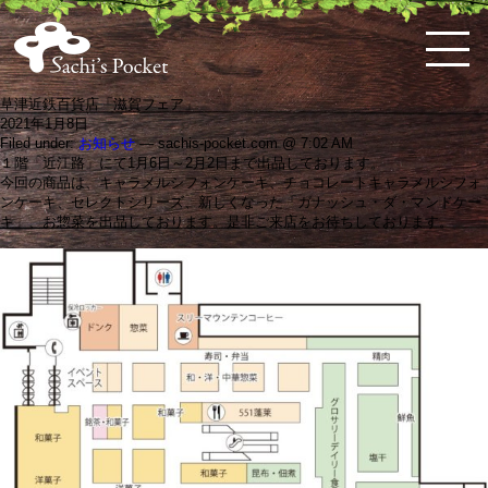
草津近鉄百貨店「滋賀フェア」
2021年1月8日
Filed under:
お知らせ
— sachis-pocket.com @ 7:02 AM
HOME
佐
ケ
体
料
お
お
お
購
特
会
１階「近江路」にて1月6日～2月2日まで出品しております。
知's
ー
に
理
弁
知
問
入
定
員
今回の商品は、キャラメルシフォンケーキ、チョコレートキャラメルシフォ
pocket
キ・
優
教
当・
ら
い
ガ
商
ロ
と
ンケーキ、セレクトシリーズ、新しくなった「ガナッシュ・ダ・マンドケー
ス
し
室
オ
せ
合
イ
取
グ
は
キ」、お惣菜を出品しております。是非ご来店をお待ちしております。
コ
い
の
ー
わ
ド
引
イ
ー
お
案
ド
せ
法
ン
ン
惣
内
ブ
な
菜
ル
ど
こ
だ
わ
り
の
洋
菓
子