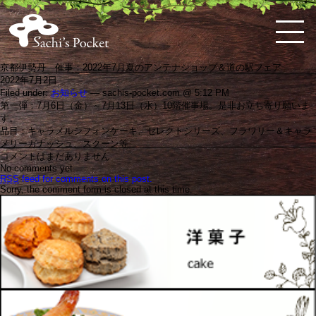
京都伊勢丹 催事：2022年7月夏のアンテナショップ＆道の駅フェア
2022年7月2日
Filed under:
お知らせ
— sachis-pocket.com @ 5:12 PM
HOME
佐
ケ
体
料
お
お
お
購
特
会
第一弾：7月6日（金）～7月13日（水）10階催事場。是非お立ち寄り願いま
知's
ー
に
理
弁
知
問
入
定
員
す。
pocket
キ・
優
教
当・
ら
い
ガ
商
ロ
と
品目：キャラメルシフォンケーキ、セレクトシリーズ、フラワリー＆キャラ
ス
し
室
オ
せ
合
イ
取
グ
は
メリーガナッシュ、スクーン等
コ
い
の
ー
わ
ド
引
イ
コメントはまだありません
ー
お
案
ド
せ
法
ン
No comments yet.
ン
惣
内
ブ
RSS
feed for comments on this post.
な
菜
ル
Sorry, the comment form is closed at this time.
ど
こ
だ
わ
り
の
洋
菓
子