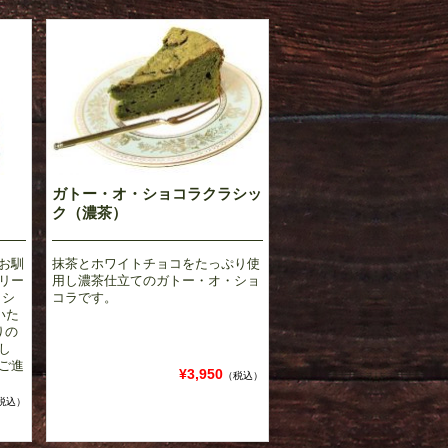
ガトー・オ・ショコラクラシッ
ク（濃茶）
お馴
抹茶とホワイトチョコをたっぷり使
リー
用し濃茶仕立てのガトー・オ・ショ
ッシ
コラです。
いた
りの
し
ご進
¥3,950
（税込）
税込）