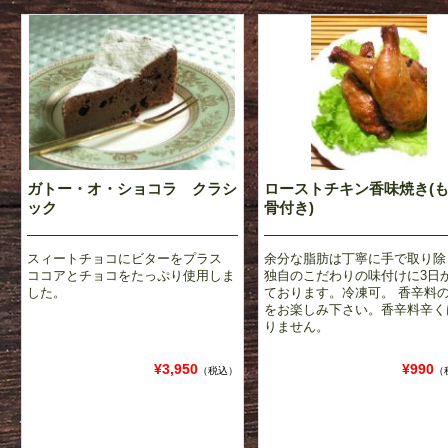
ガトー・オ・ショコラ クラシ
ローストチキン香味焼き(
ック
骨付き)
スィートチョコにビターをプラス
余分な脂肪は丁寧に手で取り除
ココアとチョコをたっぷり使用しま
独自のこだわりの味付けに3日
した。
ております。冷凍可。 香辛料
をお楽しみ下さい。香辛料辛く
りません。
¥3,950
¥990
（税込）
（