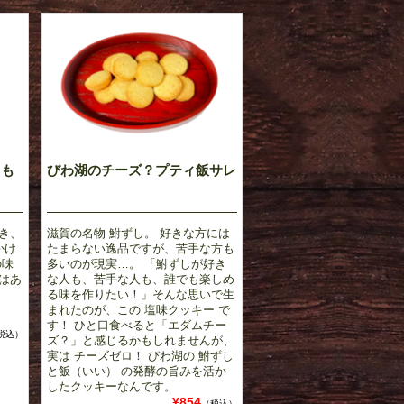
もも
びわ湖のチーズ？プティ飯サレ
き、
滋賀の名物 鮒ずし。 好きな方には
かけ
たまらない逸品ですが、苦手な方も
の味
多いのが現実…。 「鮒ずしが好き
はあ
な人も、苦手な人も、誰でも楽しめ
る味を作りたい！」そんな思いで生
まれたのが、この 塩味クッキー で
す！ ひと口食べると「エダムチー
税込）
ズ？」と感じるかもしれませんが、
実は チーズゼロ！ びわ湖の 鮒ずし
と飯（いい） の発酵の旨みを活か
したクッキーなんです。
¥854
（税込）