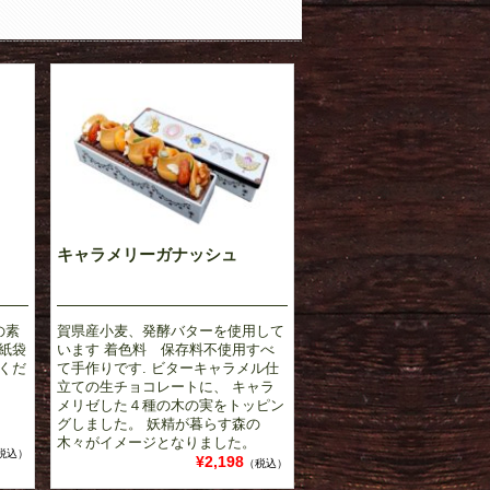
キャラメリーガナッシュ
の素
賀県産小麦、発酵バターを使用して
紙袋
います 着色料 保存料不使用すべ
くだ
て手作りです. ビターキャラメル仕
立ての生チョコレートに、 キャラ
メリゼした４種の木の実をトッピン
グしました。 妖精が暮らす森の
木々がイメージとなりました。
税込）
¥2,198
（税込）