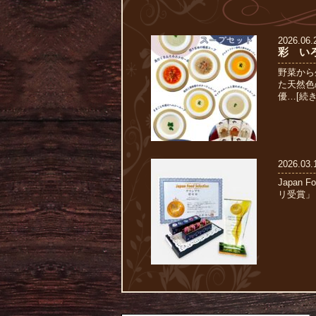
2026.06.
彩 い
野菜から
た天然色
優…[続
2026.03.
Japan 
リ受賞」