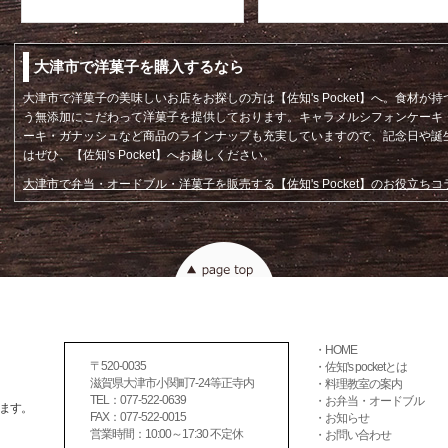
大津市で洋菓子を購入するなら
大津市
で
洋菓子
の美味しいお店をお探しの方は【佐知's Pocket】へ。食材
う
無添加
にこだわって洋菓子を提供しております。キャラメルシフォンケーキ
ーキ・ガナッシュなど商品のラインナップも充実していますので、
記念日
や
誕
はぜひ、【佐知's Pocket】へお越しください。
大津市で弁当・オードブル・洋菓子を販売する【佐知's Pocket】のお役立ち
・HOME
〒520-0035
・佐知's pocketとは
滋賀県大津市小関町7-24等正寺内
・料理教室の案内
TEL：077-522-0639
・お弁当・オードブル
ます。
FAX：077-522-0015
・お知らせ
営業時間：10:00～17:30 不定休
・お問い合わせ