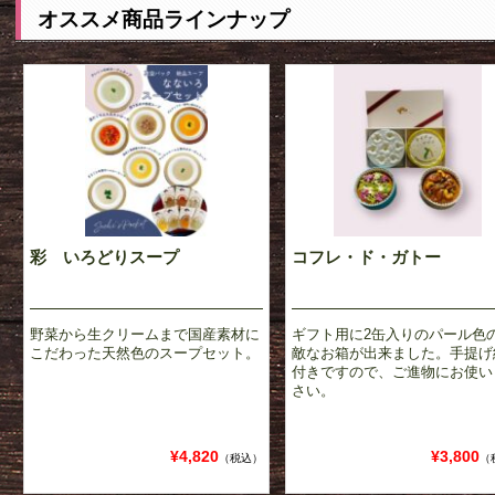
オススメ商品ラインナップ
彩 いろどりスープ
コフレ・ド・ガトー
野菜から生クリームまで国産素材に
ギフト用に2缶入りのパール色
こだわった天然色のスープセット。
敵なお箱が出来ました。手提げ
付きですので、ご進物にお使い
さい。
¥4,820
¥3,800
（税込）
（