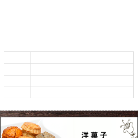
の歴史とは？ | 大津市でケーキなら【佐知’s Pocket】
大津市でケーキを購入するなら【佐知’s Pocket】の誕生日・プレ
ゼントにも最適なケーキを～誕生日にケーキを食べる理由～ | 大
津市でケーキなら【佐知’s Pocket】
大津市でオードブルの注文をお考えなら【佐知’s Pocket】へ
店舗名
佐知’s pocket（サチズポケット）
所在地
〒520-0035 滋賀県大津市小関町7-24
TEL
077-522-0639
URL
http://sachis-pocket.com