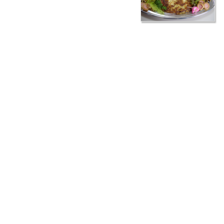
に
無添加
志向にこだわっています。
また、「目でも楽しんでもらいたい」とい
う思いから、
彩り
にも気を遣っています。
冷凍食品を一切使わずに一品一品心を込めてお作りしておりますので、
オードブルの注文をお考えの方は、ぜひご連絡ください。
料理の見た目が大切な理由
料理の美味しさを左右するのは“素材”や“味付け”だと考えている方は多い
でしょう。もちろん、これらの項目も味覚に大きく関わってきますが、
ほかにも味覚を左右するものがあるのです。それは、“見た目”です。英
オックスフォード大学で実験心理学を専門としているチャールズ・スペ
ンス教授が面白い実験を行いました。
約130人の被験者に、全く同じ素材を使って全く同じ味付けをした料理
を別々の盛り付け方で提供したのです。すると、綺麗に盛り付けられた
料理の方が美味しいと感じるという結果が出たのです。
また、別の実験でも、赤く着色された白ワインをワインのプロであるソ
ムリエにテイスティングさせたところ「ベリーのような味」とあたかも
赤ワインを飲んだかのような感想が出たということです。全く同じ素
材、味付けであるにも関わらずこのような結果が出たということは、や
はり私たちの味覚は視覚に影響されているということがいえます。