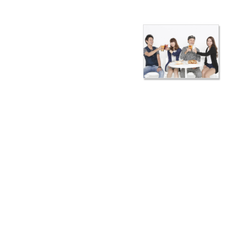
オードブルは大津市の【佐知’s Pocket】で
オードブルは大津市にある【佐知’s
Pocket】にご注文ください。オードブルの
メニューは既に決まっているものではあり
ません。用途や人数、年齢、要望など、一
人ひとりに合わせてオリジナルのオードブ
ルをお作りいたします。
アレルギーをお持ちの方がいらっしゃる場
合でも、対応できますので、気軽にご相談ください。パーティーの料理
でお悩みの方は、大津市を中心にオードブルを提供している【佐知’s
Pocket】をご利用ください。
お役立ちコラム
大津市で弁当をご予約するならヘルシー＆栄養満点の【佐知’s
Pocket】～配達サービスのメリット～ | 大津市で弁当をご注文す
るなら
大津市で弁当を販売する【佐知’s Pocket】歓迎会・会議に最適～
お弁当選びのポイント～ | 大津市で弁当をご利用なら