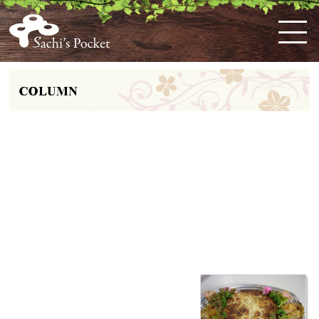
HOME
佐
ケ
体
料
お
お
お
購
特
会
知's
ー
に
理
弁
知
問
入
定
員
pocket
キ・
優
教
当・
ら
い
ガ
商
ロ
と
大津市でオードブルを注文するなら無
ス
し
室
オ
せ
合
イ
取
グ
は
コ
い
の
ー
わ
ド
引
イ
添加志向・彩りにこだわる【佐知’s
ー
お
案
ド
せ
法
ン
ン
惣
内
ブ
Pocket】で！～料理の見た目が重視さ
な
菜
ル
れる理由～
ど
こ
HOME
»
大津市でオードブルを注文するなら無添加志向・彩りにこだわる【佐知’s Pocket】
だ
で！～料理の見た目が重視される理由～
わ
り
大津市でオードブルをお考えの方は無添加志向・彩りにこだわる【佐
の
知’s Pocket】にご注文を
洋
大津市
で
オードブル
をお考えの方がいらっ
菓
しゃれば、【佐知’s Pocket】をご利用くだ
子
さい。【佐知’s Pocket】では、幅広い年齢
の方に安心して召し上がっていただくため