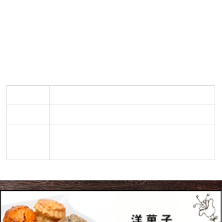
の歴史とは？ | 大津市でケーキなら【佐知’s Pocket】
大津市でケーキを購入するなら【佐知’s Pocket】の誕生日・プレ
ゼントにも最適なケーキを～誕生日にケーキを食べる理由～ | 大
津市でケーキなら【佐知’s Pocket】
大津市で洋菓子のお買い求めは【佐知’s Pocket】へ
店舗名
佐知’s pocket（サチズポケット）
所在地
〒520-0035 滋賀県大津市小関町7-24
TEL
077-522-0639
URL
http://sachis-pocket.com