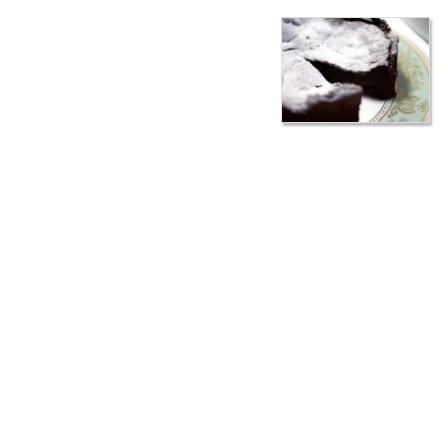
大津市で洋菓子を記念日にプレゼントしたい方にもおすすめ
大津市で洋菓子を
記念日
にプレゼントした
いとお考えなら、【佐知’s Pocket】の洋菓
子をお選びください。【佐知’s Pocket】の
洋菓子は、シフォンケーキやガトー・オ・
ショコラをはじめ、様々な洋菓子を添加物
を使わずに手作りで仕上げていますので、
安心してお召し上がりいただけます。
結婚記念日やカップルにとっての記念日は、甘さ控えめのほのかに大人
な味のする洋菓子でお祝いしてみませんか。初めてご来店いただくお客
様は、等正寺というお寺の中にあるお店なので大変驚かれる方も少なく
ありません。大津市の等正寺内にある【佐知’s Pocket】の素材にこだわ
った洋菓子を、ぜひご賞味ください。
お役立ちコラム
大津市で弁当をご予約するならヘルシー＆栄養満点の【佐知’s
Pocket】～配達サービスのメリット～ | 大津市で弁当をご注文す
るなら
大津市で弁当を販売する【佐知’s Pocket】歓迎会・会議に最適～
お弁当選びのポイント～ | 大津市で弁当をご利用なら