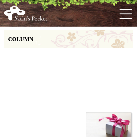
HOME
佐
ケ
体
料
お
お
お
購
特
会
知's
ー
に
理
弁
知
問
入
定
員
pocket
キ・
優
教
当・
ら
い
ガ
商
ロ
と
大津市で洋菓子を手土産・プレゼント
ス
し
室
オ
せ
合
イ
取
グ
は
コ
い
の
ー
わ
ド
引
イ
に買うなら【佐知’s Pocket】の洋菓子
ー
お
案
ド
せ
法
ン
ン
惣
内
ブ
を！～記念日のプレゼントにもぴった
な
菜
ル
りの洋菓子でハッピーな気分に～
ど
こ
HOME
»
大津市で洋菓子を手土産・プレゼントに買うなら【佐知’s Pocket】の洋菓子を！～
だ
記念日のプレゼントにもぴったりの洋菓子でハッピーな気分に～
わ
り
手土産やプレゼントの洋菓子は人々をハッピーにする
の
友人宅への訪問・入院中のお見舞い・会社
洋
訪問などシーンを選ばず、ちょっとした
手
菓
土産
や
プレゼント
として渡す
洋菓子
は、受
子
け取る側の年齢・性別を問わず喜ばれま
す。洋菓子の魅力は、何と言ってもその見