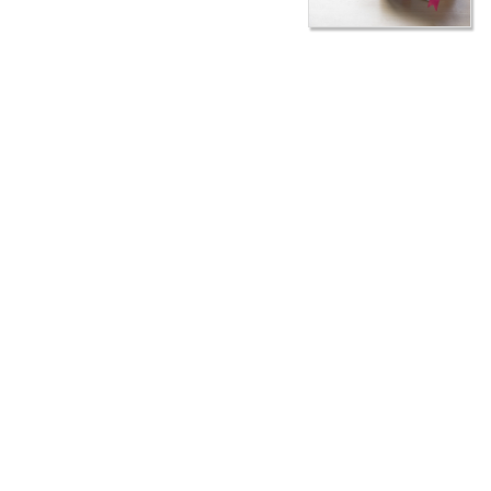
た目です。
和菓子の落ち着いた見た目とは違い、カラ
フルにデコレーションされた洋菓子は、フルーツロール・タルトやショ
ートケーキのように華やかでキラキラした輝きを放つケーキや、シフォ
ンケーキ、ガトー・オ・ショコラのようにシンプルだけどおしゃれな雰
囲気を漂わせるケーキもあります。洋菓子は、見た目・風味・甘さで
人々をリラックスさせると同時にハッピーな気分にさせてくれます。
大津市で洋菓子をプレゼントに選ぶなら【佐知’s Pocket】の洋菓子を！
大津市
で洋菓子をプレゼントに選ぶなら、【佐知’s Pocket】の洋菓子を
お買い求めください。【佐知’s Pocket】の洋菓子は添加物を使っていな
いので、安全で身体にもやさしい洋菓子です。
大人気のキャラメルシフォンケーキは、フワフワでモチモチな生地にた
っぷりの生クリームと特製キャラメルソースを惜しみなくかけて仕上げ
ます。ひとつひとつ時間を掛けて手作りで仕上げるため、発送作業完了
までに3日間程お時間をいただきます。キャラメルシフォンケーキは冷
凍発送でお送りしますが、冷凍のままカットしてお召し上がりいただく
こともできます。新しい食感を楽しみたい方は、解凍せずにそのままの
状態でお試しください。